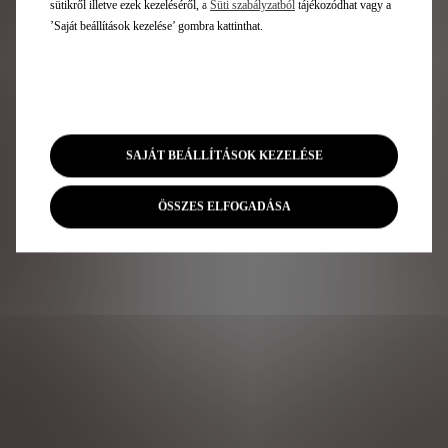
sütikről illetve ezek kezeléséről, a
Süti szabályzatból
tájékozódhat vagy a
’Saját beállítások kezelése’ gombra kattinthat.
SAJÁT BEÁLLÍTÁSOK KEZELÉSE
ÖSSZES ELFOGADÁSA