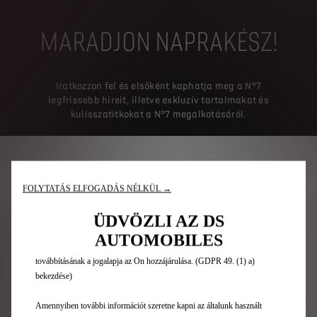
MARADJON NAPRAKÉSZ!
Iratkozzon fel és elsőként kaphatja meg a N°7
Sütiket (cookie-kat) használunk annak érdekében, hogy a legjobb
legfrissebb híreit, illetve exkluzív tartalmakat és
felhasználói élményt tudjuk biztosítani Önnek a weboldalon. A sütik
kulisszatitkokat a N°7 megalkotásáról.
lehetővé teszik, hogy olyan alap funkciókat biztosíthassunk, mint
biztonság, hálózat kezelés és hozzáférhetőség. Ezek különböző módokon
fokozzák a felhasználhatóságot és a teljesítményt, úgy mint
nyelvfelismerés, keresési találatok, így segítenek az Önnek kínált
szolgáltatásaink fejlesztésében. Weboldalunk szintén használhatja harmadik
FOLYTATÁS ELFOGADÁS NÉLKÜL →
felek sütijeit, hogy Önnek releváns hirdetéseket küldjön. Néhány sütit
olyan, az Európai Gazdasági Közösségen (EGT) kívüli országban
ÜDVÖZLI AZ DS
kezelnek, amelyek nem rendelkeznek az európai adatvédelmi hatóságoktól
AUTOMOBILES
kapott megfelelőségi határozattal. Ebben az esetben az adatok
továbbításának a jogalapja az Ön hozzájárulása. (GDPR 49. (1) a)
bekezdése)
Amennyiben további információt szeretne kapni az általunk használt