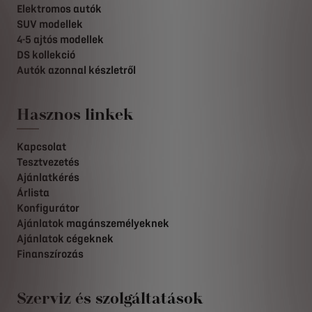
Elektromos autók
SUV modellek
4-5 ajtós modellek
DS kollekció
Autók azonnal készletről
Hasznos linkek
Kapcsolat
Tesztvezetés
Ajánlatkérés
Árlista
Konfigurátor
Ajánlatok magánszemélyeknek
Ajánlatok cégeknek
Finanszírozás
Szerviz és szolgáltatások