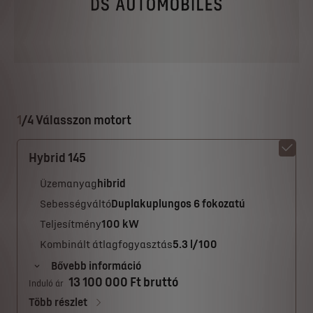
1
/
4 Válasszon motort
Hybrid 145
Üzemanyag
hibrid
Sebességváltó
Duplakuplungos 6 fokozatú
Teljesítmény
100 kW
Kombinált átlagfogyasztás
5.3 l/100
Bővebb információ
13 100 000 Ft bruttó
Induló ár
Több részlet