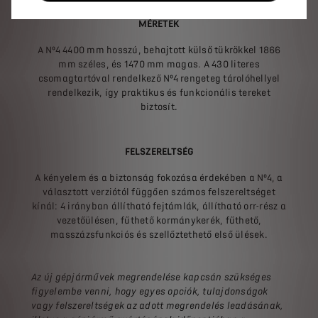
MÉRETEK
A Nº4 4400 mm hosszú, behajtott külső tükrökkel 1866
mm széles, és 1470 mm magas. A 430 literes
csomagtartóval rendelkező Nº4 rengeteg tárolóhellyel
rendelkezik, így praktikus és funkcionális tereket
biztosít.
FELSZERELTSÉG
A kényelem és a biztonság fokozása érdekében a Nº4, a
választott verziótól függően számos felszereltséget
kínál: 4 irányban állítható fejtámlák, állítható orr-rész a
vezetőülésen, fűthető kormánykerék, fűthető,
masszázsfunkciós és szellőztethető első ülések.
Az új gépjárművek megrendelése kapcsán szükséges
figyelembe venni, hogy egyes opciók, tulajdonságok
vagy felszereltségek az adott megrendelés leadásának,