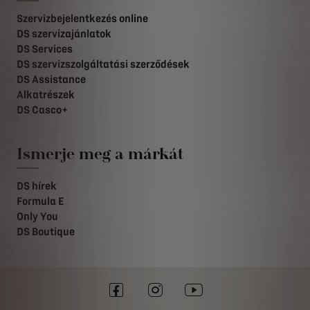
Szervizbejelentkezés online
DS szervizajánlatok
DS Services
DS szervizszolgáltatási szerződések
DS Assistance
Alkatrészek
DS Casco+
Ismerje meg a márkát
DS hírek
Formula E
Only You
DS Boutique