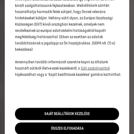
Időtlen formatervezésű modellje a PALLAS és ÉTOILE
kínált szolgáltatásaink fejlesztésében. Weboldalunk szintén
felszereltségi szinteken felül egy különleges kollekció
használhatja harmadik felek sütijeit, hogy Önnek releváns
tagjaként is elérhető. Mindegyik felszereltségi szint
hirdetéseket küldjön. Néhány sütit olyan, az Európai Gazdasági
számos alapfelszereltséget és opciót tartalmaz, hogy
Közösségen (EGT) kívüli országban kezelnek, amelyek nem
minden elvárásának megfeleljen.
rendelkeznek az európai adatvédelmi hatóságoktól kapott
megfelelőségi határozattal. Ebben az esetben az adatok
továbbításának a jogalapja az Ön hozzájárulása. (GDPR 49. (1) a)
ELÉRHETŐ MOTORIZÁCIÓK
bekezdése)
Választott kiviteltől függően az Nº4 elérhető újratölthető
Amennyiben további információt szeretne kapni az általunk
hibrid, plug-in hibrid, vagy akár 450 km-es
használt sütikről illetve ezek kezeléséről, a
Süti szabályzatból
hatótávolságú, 100%-ban elektromos motorral.
tájékozódhat vagy a ’Saját beállítások kezelése’ gombra kattinthat.
EGYÉNISÉGET TÜKRÖZŐ KÜLSŐ ÉS BELSŐ
Az Nº4 a legapróbb részletekig testreszabható a számos
lehetőségnek köszönhetően: választhat a belső
hangulat, a karosszéria és a tető színe, vagy akár a
SAJÁT BEÁLLÍTÁSOK KEZELÉSE
felnik közül. Tegye egyedivé Nº4 modelljét az önhöz illő
univerzum kiválasztásával.
ÖSSZES ELFOGADÁSA