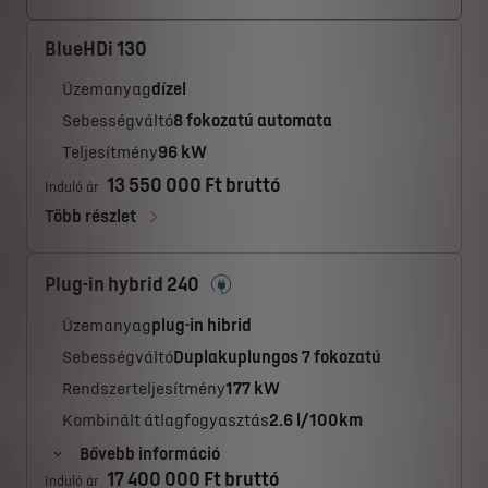
BlueHDi 130
Üzemanyag
dízel
Sebességváltó
8 fokozatú automata
Teljesítmény
96 kW
13 550 000 Ft bruttó
Induló ár
Több részlet
Plug-in hybrid 240
Üzemanyag
plug-in hibrid
Sebességváltó
Duplakuplungos 7 fokozatú
Rendszerteljesítmény
177 kW
Kombinált átlagfogyasztás
2.6 l/100km
Bővebb információ
17 400 000 Ft bruttó
Induló ár