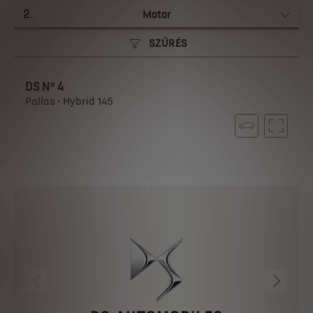
2
.
Motor
SZŰRÉS
DS Nº 4
Pallas • Hybrid 145