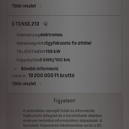
Több részlet
E-TENSE 213
Üzemanyag
elektromos
Sebességváltó
Egyfokozatú fix áttétel
TELJESÍTMÉNY
156 kW
Fogyasztás
0 kWh/100 km
Bővebb információ
19 200 000 Ft bruttó
Induló ár
Több részlet
Figyelem!
A
weboldalon
szereplő
fotók
és
információk
tájékoztató
jellegűek
és
a
közzétételük
idejében
érvényes
technikai
információkon
alapszanak.
A
termékek
folyamatos
tökéletesítése
során
a
DS