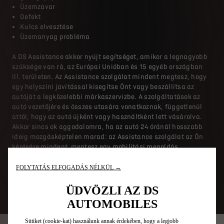
Üzemzavar
Defekt
Kulcs elvesztése
Üzemanyag probléma
A DS Assistance akkor nyújt segítséget, amikor a legnagyobb
szüksége van rá, az Európai Unióban és 15 egyéb országban
ill. területen. Az Assistance szolgálat mindent megtesz, hogy
egy helyszíni javítással kisegítse Önt vagy beszállítsa az
autóját a legközelebbi márkaszervizbe. A szolgáltatások az
autó vezetőjére és összes utasára vonatkoznak, függetlenül
attól, hogy az autó újként vagy használtként lett vásárolva.
Akkor sincs ok aggodalomra, ha az autó 24 óránál hosszabb
ideig mozgásképtelen marad: az Assistance szolgálat az Ön
kérésére mindent megtesz egy mobilitási megoldás
megszervezése érdekében.
FOLYTATÁS ELFOGADÁS NÉLKÜL →
Az új autó szerződéses garanciája és bármely, az autóra
vonatkozó és érvényes szervizszolgáltatási szerződés
ÜDVÖZLI AZ DS
tartalmazza a DS Assistance szolgáltatást is.
AUTOMOBILES
Sütiket (cookie-kat) használunk annak érdekében, hogy a legjobb