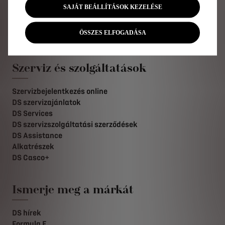
Konfigurátor
SAJÁT BEÁLLÍTÁSOK KEZELÉSE
Ajánlatok magánszemélyeknek
Ajánlatok cégeknek
ÖSSZES ELFOGADÁSA
Finanszírozás
Szerviz és szolgáltatások
Szervizbejelentkezés online
DS szervizajánlatok
DS Services
DS szervizszolgáltatási szerződések
DS Assistance
Alkatrészek
DS Casco+
Ismerje meg a márkát
DS hírek
Formula E