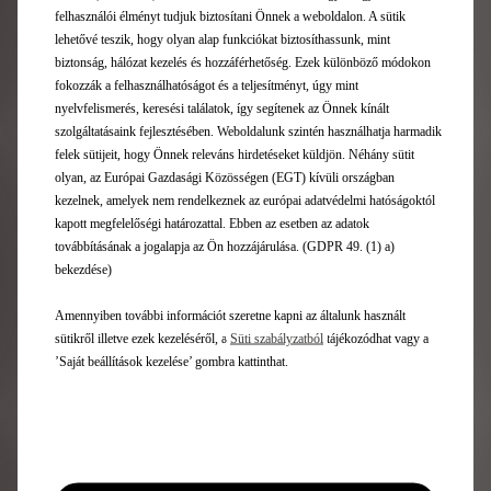
felhasználói élményt tudjuk biztosítani Önnek a weboldalon. A sütik
lehetővé teszik, hogy olyan alap funkciókat biztosíthassunk, mint
Hírlevél
biztonság, hálózat kezelés és hozzáférhetőség. Ezek különböző módokon
fokozzák a felhasználhatóságot és a teljesítményt, úgy mint
nyelvfelismerés, keresési találatok, így segítenek az Önnek kínált
DS modellek
szolgáltatásaink fejlesztésében. Weboldalunk szintén használhatja harmadik
felek sütijeit, hogy Önnek releváns hirdetéseket küldjön. Néhány sütit
olyan, az Európai Gazdasági Közösségen (EGT) kívüli országban
Elektromos autók
kezelnek, amelyek nem rendelkeznek az európai adatvédelmi hatóságoktól
SUV modellek
kapott megfelelőségi határozattal. Ebben az esetben az adatok
4-5 ajtós modellek
továbbításának a jogalapja az Ön hozzájárulása. (GDPR 49. (1) a)
DS kollekció
bekezdése)
Autók azonnal készletről
Amennyiben további információt szeretne kapni az általunk használt
sütikről illetve ezek kezeléséről, a
Süti szabályzatból
tájékozódhat vagy a
Hasznos linkek
’Saját beállítások kezelése’ gombra kattinthat.
Kapcsolat
Tesztvezetés
Ajánlatkérés
Árlista