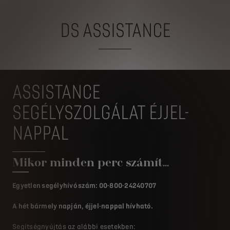
DS ASSISTANCE
ASSISTANCE
SEGÉLYSZOLGÁLAT ÉJJEL-
NAPPAL
Mikor minden perc számít...
Egyetlen segélyhívó szám: 00-800-24240707
A hét bármely napján, éjjel-nappal hívható.
Segítségnyújtás az alábbi esetekben: