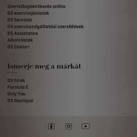
Szervizbejelentkezés online
DS szervizajánlatok
DS Services
DS szervizszolgáltatási szerződések
DS Assistance
Alkatrészek
DS Casco+
Ismerje meg a márkát
DS hírek
Formula E
Only You
DS Boutique