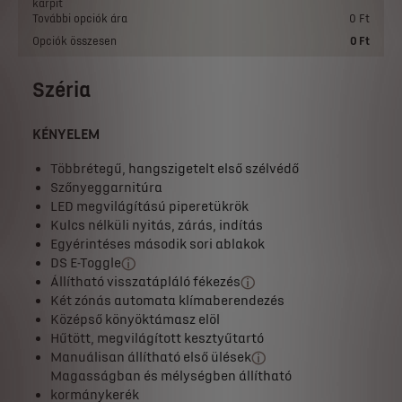
kárpit
További opciók ára
0 Ft
Opciók összesen
0 Ft
Széria
KÉNYELEM
Többrétegű, hangszigetelt első szélvédő
Szőnyeggarnitúra
LED megvilágítású piperetükrök
Kulcs nélküli nyitás, zárás, indítás
Egyérintéses második sori ablakok
DS E-Toggle
Állítható visszatápláló fékezés
Két zónás automata klímaberendezés
Középső könyöktámasz elöl
Hűtött, megvilágított kesztyűtartó
Manuálisan állítható első ülések
Magasságban és mélységben állítható
kormánykerék