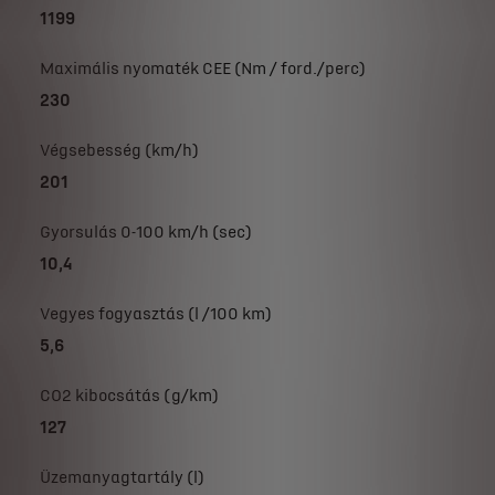
1199
Maximális nyomaték CEE (Nm / ford./perc)
230
Végsebesség (km/h)
201
Gyorsulás 0-100 km/h (sec)
10,4
Vegyes fogyasztás (l /100 km)
5,6
CO2 kibocsátás (g/km)
127
Üzemanyagtartály (l)