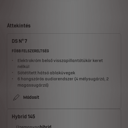
Áttekintés
DS N⁰ 7
FŐBB FELSZERELTSÉG
Elektrokróm belső visszapillantótükör keret
nélkül
Sötétített hátsó ablaküvegek
6 hangszórós audiorendszer (4 mélysugárzó, 2
magassugárzó)
Módosít
Hybrid 145
Üzemanyag
hibrid