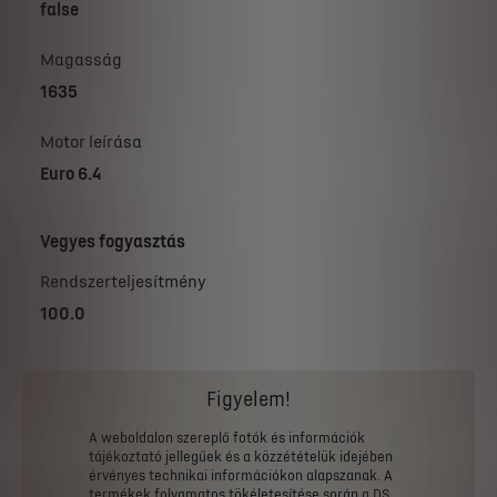
false
Magasság
1635
Motor leírása
Euro 6.4
Vegyes fogyasztás
Rendszerteljesítmény
100.0
Figyelem!
A
weboldalon
szereplő
fotók
és
információk
tájékoztató
jellegűek
és
a
közzétételük
idejében
érvényes
technikai
információkon
alapszanak.
A
termékek
folyamatos
tökéletesítése
során
a
DS