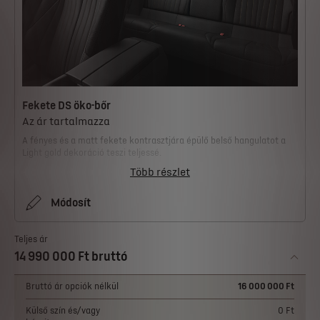
Fekete DS öko-bőr
Az ár tartalmazza
A fényes és a matt fekete kontrasztjára épülő belső hangulatot a
Light gold dekoráció teszi teljessé.
Több részlet
Módosít
Teljes ár
14 990 000 Ft bruttó
Bruttó ár opciók nélkül
16 000 000 Ft
Külső szín és/vagy
0 Ft