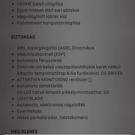
I-DOME belső világítás
Egyérintéses első sori ablakok
Megvilágított lábtér elöl
Poliambient hangulatvilágítás
BIZTONSÁG
ABS, Kipörgésgátló (ASR), Dinamikus
stabilitáskontroll (ESP)
Automata fényszórók
Elektrokróm belső visszapillantótükör keret nélkül
Adaptív tempomatStop & Go funkcióval, DS DRIVER
ATTENTION MONITORING rendszer
Automata ablaktörlők
3D LED hátsó lámpák pikkelymintázattal, DS
LIGHTBLADE
Automata, elektromos rögzítőfék
Gyermekzár
Hátsó parkolóradar, tolatókamera
MEGJELENÉS