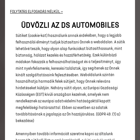
Sötétített hátsó ablaküvegek
FOLYTATÁS ELFOGADÁS NÉLKÜL →
DS AUTOMOBILE felirat hátul
Elektromosan behajtható, fűthető
ÜDVÖZLI AZ DS AUTOMOBILES
visszapillantótükrök
3D hűtőmaszk áltátszó polikarbonátból
Sütiket (cookie-kat) használunk annak érdekében, hogy a legjobb
DS embléma a motorháztetőn
felhasználói élményt tudjuk biztosítani Önnek a weboldalon. A sütik
Rejtett, színre fényezett kilincsek elöl
lehetővé teszik, hogy olyan alap funkciókat biztosíthassunk, mint
biztonság, hálózat kezelés és hozzáférhetőség. Ezek különböző
KEREKEK
módokon fokozzák a felhasználhatóságot és a teljesítményt, úgy
mint nyelvfelismerés, keresési találatok, így segítenek az Önnek
19'' ORIONIS
kínált szolgáltatásaink fejlesztésében. Weboldalunk szintén
Defektjavító készlet
használhatja harmadik felek sütijeit, hogy Önnek releváns
hirdetéseket küldjön. Néhány sütit olyan, az Európai Gazdasági
Közösségen (EGT) kívüli országban kezelnek, amelyek nem
AUDIO ÉS TELEMATIKA
rendelkeznek az európai adatvédelmi hatóságoktól kapott
3 USB csatlakozó (csak töltés)
megfelelőségi határozattal. Ebben az esetben az adatok
6 hangszórós audiorendszer (4 mélysugárzó, 2
továbbításának a jogalapja az Ön hozzájárulása. (GDPR 49. (1) a)
magassugárzó)
bekezdése)
Kapacitív 16’’ HD érintőképernyő vezeték nélküli
Android Auto és Apple Carplay csatlakozással
Amennyiben további információt szeretne kapni az általunk