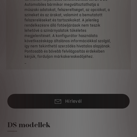
Automobiles
bármikor
megváltoztathatja
a
műszaki
adatokat,
felszereltséget,
az
opciókat,
a
színeket
és
az
árakat,
valamint
a
bemutatott
felszereléseket
és
tartozékokat.
A
jelenleg
rendelkezésre
álló
fotóeljárások
nem
teszik
lehetővé
a
színárnyalatok
tökéletes
megjelenítését.
A
konfigurátor
használata
következésképp
általános
információkkal
szolgál,
így
nem
tekinthető
szerződés
hivatalos
alapjának.
Pontosabb
és
bővebb
felvilágosítás
érdekében
kérjük,
forduljon
márkakereskedőjéhez.
_
Hírlevél
DS modellek