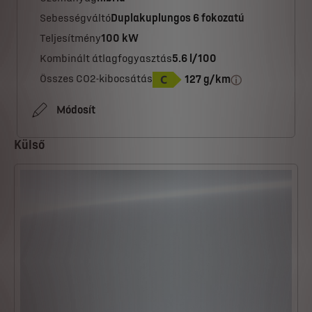
Sebességváltó
Duplakuplungos 6 fokozatú
Teljesítmény
100 kW
Kombinált átlagfogyasztás
5.6 l/100
Összes CO2-kibocsátás
127 g/km
Módosít
Külső