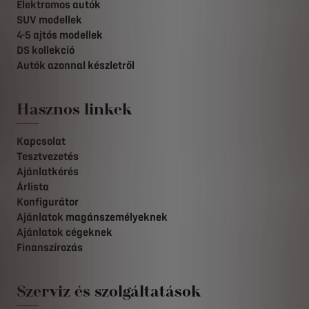
Elektromos autók
SUV modellek
4-5 ajtós modellek
DS kollekció
Autók azonnal készletről
Hasznos linkek
Kapcsolat
Tesztvezetés
Ajánlatkérés
Árlista
Konfigurátor
Ajánlatok magánszemélyeknek
Ajánlatok cégeknek
Finanszírozás
Szerviz és szolgáltatások