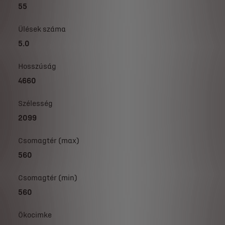
55
Ülések száma
5.0
Hosszúság
4660
Szélesség
2099
Csomagtér (max)
560
Csomagtér (min)
560
Ökocimke