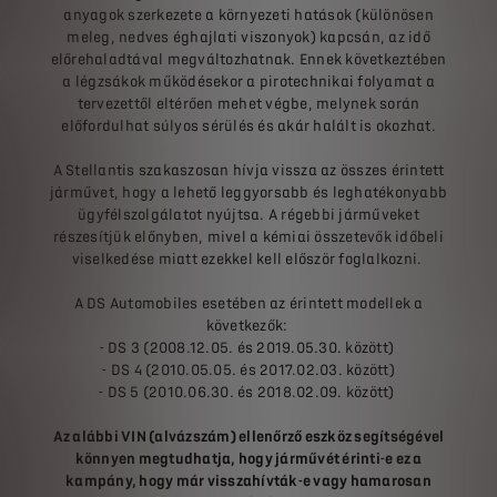
anyagok szerkezete a környezeti hatások (különösen
meleg, nedves éghajlati viszonyok) kapcsán, az idő
előrehaladtával megváltozhatnak. Ennek következtében
a légzsákok működésekor a pirotechnikai folyamat a
tervezettől eltérően mehet végbe, melynek során
előfordulhat súlyos sérülés és akár halált is okozhat.
A Stellantis szakaszosan hívja vissza az összes érintett
járművet, hogy a lehető leggyorsabb és leghatékonyabb
ügyfélszolgálatot nyújtsa. A régebbi járműveket
részesítjük előnyben, mivel a kémiai összetevők időbeli
viselkedése miatt ezekkel kell először foglalkozni.
A DS Automobiles esetében az érintett modellek a
következők:
- DS 3 (2008.12.05. és 2019.05.30. között)
- DS 4 (2010.05.05. és 2017.02.03. között)
- DS 5 (2010.06.30. és 2018.02.09. között)
Az alábbi VIN (alvázszám) ellenőrző eszköz segítségével
könnyen megtudhatja, hogy járművét érinti-e ez a
kampány, hogy már visszahívták-e vagy hamarosan