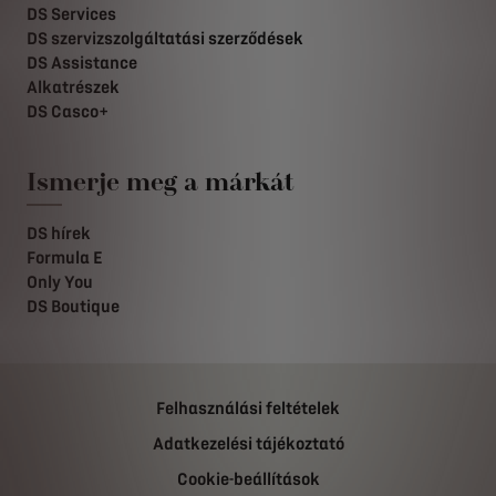
DS Services
DS szervizszolgáltatási szerződések
DS Assistance
Alkatrészek
DS Casco+
Ismerje meg a márkát
DS hírek
Formula E
Only You
DS Boutique
Felhasználási feltételek
Adatkezelési tájékoztató
Cookie-beállítások