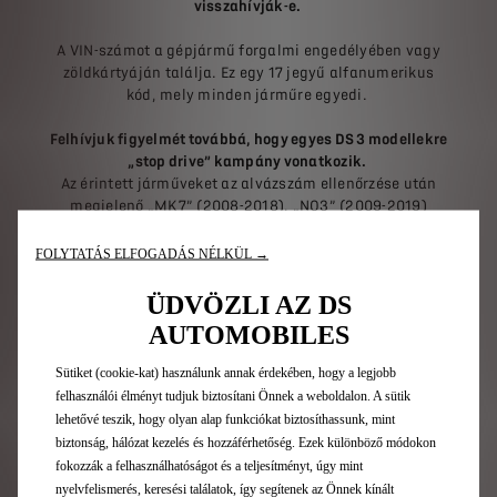
visszahívják-e.
A VIN-számot a gépjármű forgalmi engedélyében vagy
zöldkártyáján találja. Ez egy 17 jegyű alfanumerikus
kód, mely minden járműre egyedi.
Felhívjuk figyelmét továbbá, hogy egyes DS 3 modellekre
„stop drive” kampány vonatkozik.
Az érintett járműveket az alvázszám ellenőrzése után
megjelenő „MK7” (2008-2018), „NQ3” (2009-2019)
visszahívási kódokról azonosíthatja. Ha járművét érinti
a probléma, kérjük, azonnal egyeztessen időpontot
FOLYTATÁS ELFOGADÁS NÉLKÜL →
márkaszervizével a légzsák cseréjére.
ÜDVÖZLI AZ DS
AUTOMOBILES
ADJA MEG A JÁRMŰ ALVÁZSZÁMÁT:
Sütiket (cookie-kat) használunk annak érdekében, hogy a legjobb
Az alvázszám (VIN = "Vehicule Identification
felhasználói élményt tudjuk biztosítani Önnek a weboldalon. A sütik
Number") a gépjármű forgalmi engedélyében
lehetővé teszik, hogy olyan alap funkciókat biztosíthassunk, mint
található és 17 karakterből áll.
biztonság, hálózat kezelés és hozzáférhetőség. Ezek különböző módokon
fokozzák a felhasználhatóságot és a teljesítményt, úgy mint
nyelvfelismerés, keresési találatok, így segítenek az Önnek kínált