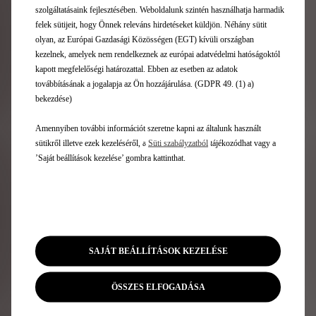
szolgáltatásaink fejlesztésében. Weboldalunk szintén használhatja harmadik
felek sütijeit, hogy Önnek releváns hirdetéseket küldjön. Néhány sütit
olyan, az Európai Gazdasági Közösségen (EGT) kívüli országban
kezelnek, amelyek nem rendelkeznek az európai adatvédelmi hatóságoktól
kapott megfelelőségi határozattal. Ebben az esetben az adatok
továbbításának a jogalapja az Ön hozzájárulása. (GDPR 49. (1) a)
bekezdése)
Rendben
Amennyiben további információt szeretne kapni az általunk használt
sütikről illetve ezek kezeléséről, a
Süti szabályzatból
tájékozódhat vagy a
’Saját beállítások kezelése’ gombra kattinthat.
Hírlevél
DS modellek
SAJÁT BEÁLLÍTÁSOK KEZELÉSE
Elektromos autók
ÖSSZES ELFOGADÁSA
SUV modellek
4-5 ajtós modellek