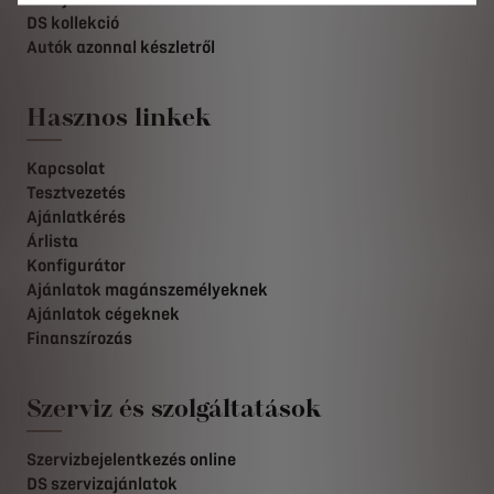
DS kollekció
Autók azonnal készletről
Hasznos linkek
Kapcsolat
Tesztvezetés
Ajánlatkérés
Árlista
Konfigurátor
Ajánlatok magánszemélyeknek
Ajánlatok cégeknek
Finanszírozás
Szerviz és szolgáltatások
Szervizbejelentkezés online
DS szervizajánlatok