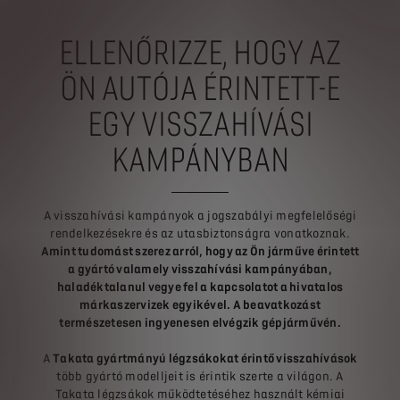
ELLENŐRIZZE, HOGY AZ
ÖN AUTÓJA ÉRINTETT-E
EGY VISSZAHÍVÁSI
KAMPÁNYBAN
A visszahívási kampányok a jogszabályi megfelelőségi
rendelkezésekre és az utasbiztonságra vonatkoznak.
Amint tudomást szerez arról, hogy az Ön járműve érintett
a gyártó valamely visszahívási kampányában,
haladéktalanul vegye fel a kapcsolatot a hivatalos
márkaszervizek egyikével. A beavatkozást
természetesen ingyenesen elvégzik gépjárművén.
A
Takata gyártmányú légzsákokat érintő visszahívások
több gyártó modelljeit is érintik szerte a világon. A
Takata légzsákok működtetéséhez használt kémiai