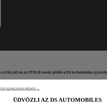
a PALLAS és az ÉTOILE nevek jelölik a DS Automobiles új kiviteli
PALLAS mellett első alkalommal használt ÉTOILE név koronázza
ATÁS ELFOGADÁS NÉLKÜL →
 válik a termékmegismerési és vásárlási folyamat az ügyfelek
ÜDVÖZLI AZ DS AUTOMOBILES