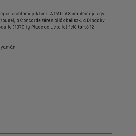
önleges emblémájuk lesz. A PALLAS emblémája egy
rousel, a Concorde téren álló obeliszk, a Diadalív
lle (1970-ig Place de L’étoile) felé tartó 12
olyamán.