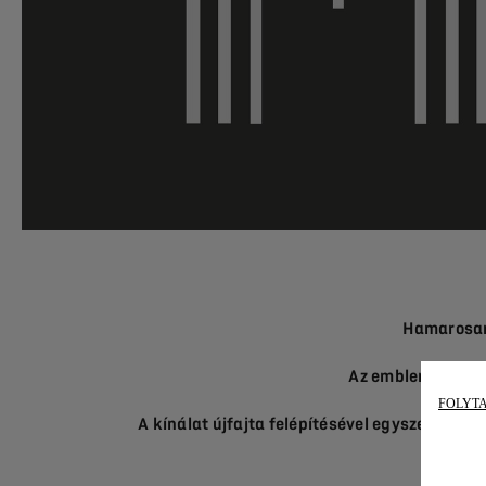
Hamarosan 
Az emblematikus 
FOLYT
A kínálat újfajta felépítésével egyszerűbbé