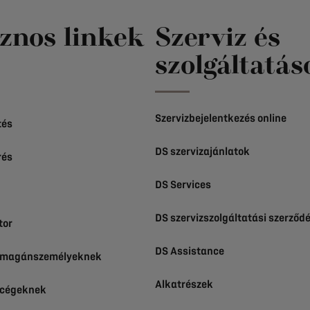
znos linkek
Szerviz és
szolgáltatás
Szervizbejelentkezés online
tés
DS szervizajánlatok
rés
DS Services
DS szervizszolgáltatási szerződ
tor
DS Assistance
k magánszemélyeknek
Alkatrészek
 cégeknek