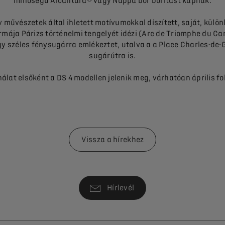
minőségű Alcantara® vagy Nappa bőr borítást kapnak.
v művészetek által ihletett motívumokkal díszített, saját, kül
ormája Párizs történelmi tengelyét idézi (Arc de Triomphe du Car
y széles fénysugárra emlékeztet, utalva a a Place Charles-de-Gau
sugárútra is.
ínálat elsőként a DS 4 modellen jelenik meg, várhatóan április f
Vissza a hírekhez
Hírlevél