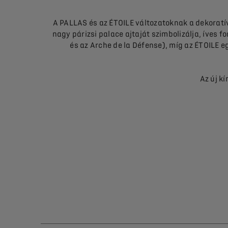
A PALLAS és az ÉTOILE változatoknak a dekoratí
nagy párizsi palace ajtaját szimbolizálja, íves f
és az Arche de la Défense), míg az ÉTOILE eg
Az új k