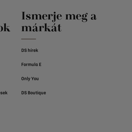
Ismerje meg a
ok
márkát
DS hírek
Formula E
Only You
ések
DS Boutique