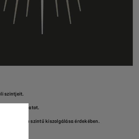
 szintjeit.
 meg a kínálatot.
 még magasabb szintű kiszolgálása érdekében.