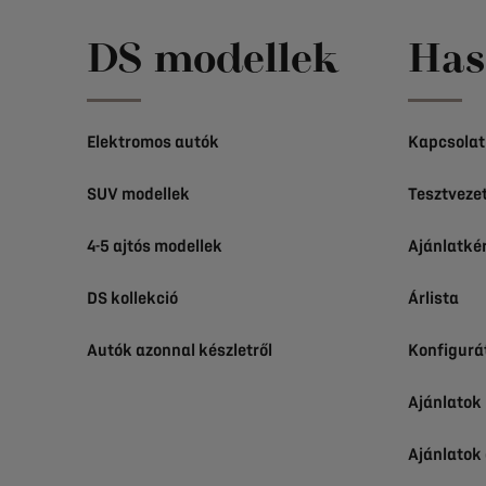
DS modellek
Has
Elektromos autók
Kapcsolat
SUV modellek
Tesztveze
4-5 ajtós modellek
Ajánlatké
DS kollekció
Árlista
Autók azonnal készletről
Konfigurá
Ajánlato
Ajánlatok