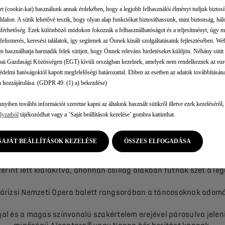
a, kompaktabb felépítést kap, amely kétféle kivitel, a PALLAS 
et (cookie-kat) használunk annak érdekében, hogy a legjobb felhasználói élményt tudjuk biztos
tőség biztosítása, tökéletes összhangban a márka történeti ö
dalon. A sütik lehetővé teszik, hogy olyan alap funkciókat biztosíthassunk, mint biztonság, hál
férhetőség. Ezek különböző módokon fokozzák a felhasználhatóságot és a teljesítményt, úgy m
v hatást keltő, két kiviteli változat az ügyfelek elvárásainak 
felismerés, keresési találatok, így segítenek az Önnek kínált szolgáltatásaink fejlesztésében. W
legjavát nyújtja.
én használhatja harmadik felek sütijeit, hogy Önnek releváns hirdetéseket küldjön. Néhány sütit 
ai Gazdasági Közösségen (EGT) kívüli országban kezelnek, amelyek nem rendelkeznek az eur
dáknak járó megkülönböztető Palace elnevezés ihlette PALLAS né
édelmi hatóságoktól kapott megfelelőségi határozattal. Ebben az esetben az adatok továbbításána
 hozzájárulása. (GDPR 49. (1) a) bekezdése)
ő Pallas változata 1964-ben mutatkozott be. Hatvan évvel később
megtestesítőjeként tér vissza.
yiben további információt szeretne kapni az általunk használt sütikről illetve ezek kezeléséről,
lyzatból
tájékozódhat vagy a ’Saját beállítások kezelése’ gombra kattinthat.
Pallas, eredeti céljához hűen az adott szegmenshez tökéletesen 
SAJÁT BEÁLLÍTÁSOK KEZELÉSE
ÖSSZES ELFOGADÁSA
sik, kifejezetten Párizsra utaló név, a
mely a Place Charles de 
ennek a térnek a közepén áll a Diadalív, amely körül a macska
erint lett kialakítva, ahonnan csillag alakban futnak szét a l
 Párizsi Nemzeti Opera balett rangsorában a táncosoknak adomán
gal és a magas színvonalú szakértelem erejével párosulva jele