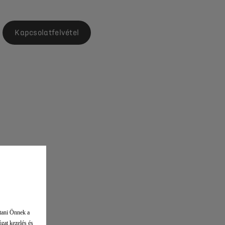
Kapcsolatfelvétel
ítani Önnek a
ózat kezelés és