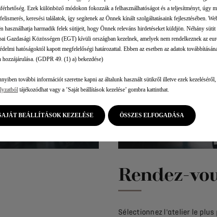
férhetőség. Ezek különböző módokon fokozzák a felhasználhatóságot és a teljesítményt, úgy m
felismerés, keresési találatok, így segítenek az Önnek kínált szolgáltatásaink fejlesztésében. W
én használhatja harmadik felek sütijeit, hogy Önnek releváns hirdetéseket küldjön. Néhány sütit 
ai Gazdasági Közösségen (EGT) kívüli országban kezelnek, amelyek nem rendelkeznek az eur
édelmi hatóságoktól kapott megfelelőségi határozattal. Ebben az esetben az adatok továbbításána
 hozzájárulása. (GDPR 49. (1) a) bekezdése)
yiben további információt szeretne kapni az általunk használt sütikről illetve ezek kezeléséről,
lyzatból
tájékozódhat vagy a ’Saját beállítások kezelése’ gombra kattinthat.
SAJÁT BEÁLLÍTÁSOK KEZELÉSE
ÖSSZES ELFOGADÁSA
Rendez-vou
Sélectionnez l'atelier le plu