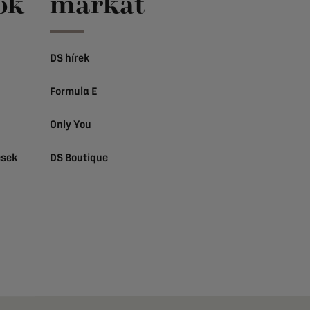
ok
márkát
DS hírek
Formula E
Only You
ések
DS Boutique