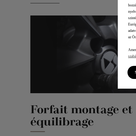
hozzá
nyelv
szint
Európ
adatv
az Ön
Amenn
szabá
Forfait montage et
équilibrage