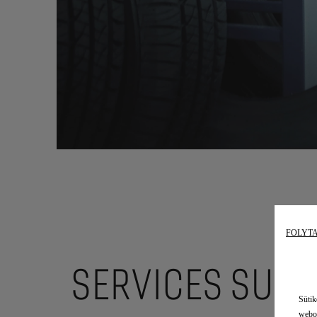
FOLYT
SERVICES SUR
Sütik
webol