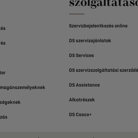
szolgáltatás
Szervizbejelentkezés online
tés
DS szervizajánlatok
rés
DS Services
DS szervizszolgáltatási szerződ
tor
DS Assistance
k magánszemélyeknek
Alkatrészek
 cégeknek
DS Casco+
ozás