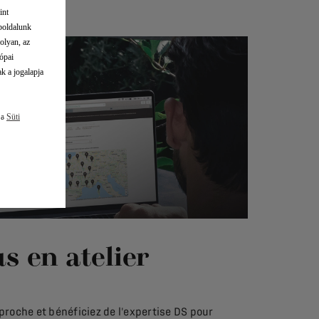
int
eboldalunk
olyan, az
ópai
k a jogalapja
 a
Süti
s en atelier
s proche et bénéficiez de l'expertise DS pour