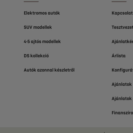
Elektromos autók
Kapcsolat
SUV modellek
Tesztveze
4-5 ajtós modellek
Ajánlatké
DS kollekció
Árlista
Autók azonnal készletről
Konfigurá
Ajánlato
Ajánlatok
Finanszír