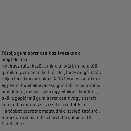
Tárolja gumiabroncsait az évszaknak
megfelelően.
Két használat között, mind a nyári, mind a téli
gumikat gondosan kell tárolni, hogy megőrizzék
teljes hatékonyságukat. A DS Service kialakított
egy Gumihotel elnevezésű gumiabroncs tárolási
megoldást, melyet azon ügyfeleknek kínálunk,
akik a gépjármű gumiabroncsait vagy szerelt
kerekeit a márkaszervizzel cseréltetik le.
Ha többet szeretne megtudni a szolgáltatásról,
annak áráról és feltételeiről, forduljon a DS
Servicehez.