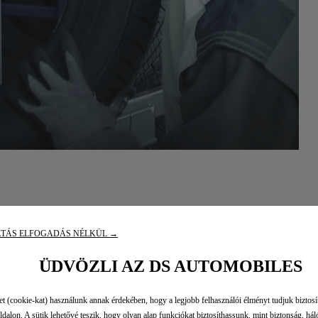
ATÁS ELFOGADÁS NÉLKÜL →
ÜDVÖZLI AZ DS AUTOMOBILES
-MESURE
et (cookie-kat) használunk annak érdekében, hogy a legjobb felhasználói élményt tudjuk biztos
dalon. A sütik lehetővé teszik, hogy olyan alap funkciókat biztosíthassunk, mint biztonság, hál