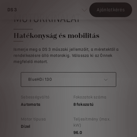
DS 3
Ajánlatkérés
MOTORKÍNÁLAT
Hatékonyság és mobilitás
Ismerje meg a DS 3 műszaki jellemzőit, a méretektől a
rendelkezésre álló motorokig. Válassza ki az Önnek
megfelelő motort.
BlueHDi 130
Sebességváltó
Fokozatok száma
Automata
8 fokozatú
Motor típusa
Teljesítmény (max.
kW)
Dízel
96.0