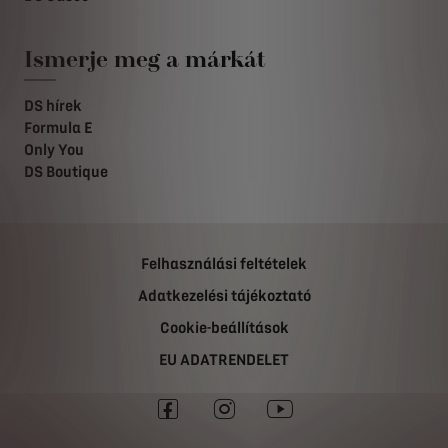
Ismerje meg a márkát
DS hírek
Formula E
Only You
DS Boutique
Felhasználási feltételek
Adatkezelési tájékoztató
Cookie-beállítások
EU ADATRENDELET