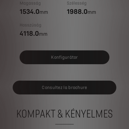
Magasság
Szélesség
1534.0
1988.0
mm
mm
Hosszúság
4118.0
mm
Konfigurátor
Consultez la brochure
KOMPAKT & KÉNYELMES