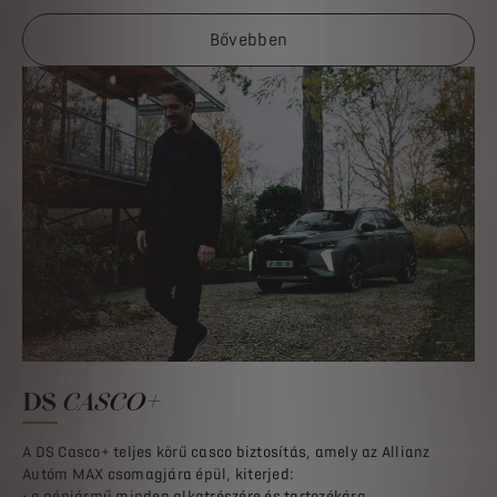
Bővebben
DS
CASCO+
A DS Casco+ teljes körű casco biztosítás, amely az Allianz
Autóm MAX csomagjára épül, kiterjed:
• a gépjármű minden alkatrészére és tartozékára,