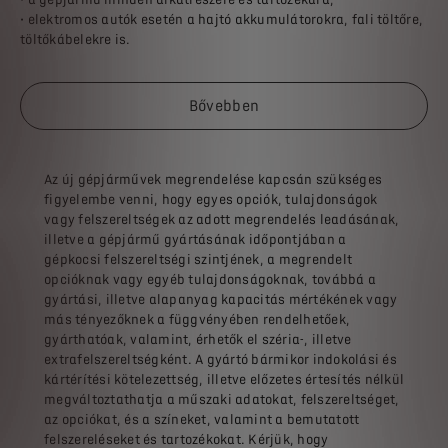
• elektromos autók esetén a hajtó akkumulátorokra, fali töltőre,
töltőkábelekre is.
Bővebben
Az új gépjárművek megrendelése kapcsán szükséges
figyelembe venni, hogy egyes opciók, tulajdonságok
vagy felszereltségek az adott megrendelés leadásának,
illetve a gépjármű gyártásának időpontjában a
gépkocsi felszereltségi szintjének, a megrendelt
opcióknak vagy egyéb tulajdonságoknak, továbbá a
gyártási, illetve alapanyag kapacitás mértékének vagy
más tényezőknek a függvényében rendelhetőek,
gyárthatóak, valamint, érhetők el széria-, illetve
extrafelszereltségként. A gyártó bármikor indokolási és
kártérítési kötelezettség, illetve előzetes értesítés nélkül
megváltoztathatja a műszaki adatokat, felszereltséget,
az opciókat, és a színeket, valamint a bemutatott
felszereléseket és tartozékokat. Kérjük, hogy