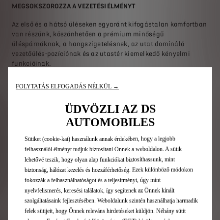
MEGSOKSZOROZZA A VEZETÉSI ÉLMÉNYT
Az első és a hátsó üléseken egyaránt kifogástalan komfortban
van részünk, köszönhetően a prémium minőségű
üléspárnáknak, a hangszigetelésnek, az utat domináló
vezetőülés-pozíciónak és az utastér kiemelkedő kényelmi
funkcióinak.
FOLYTATÁS ELFOGADÁS NÉLKÜL →
ÜDVÖZLI AZ DS
AUTOMOBILES
Sütiket (cookie-kat) használunk annak érdekében, hogy a legjobb
felhasználói élményt tudjuk biztosítani Önnek a weboldalon. A sütik
lehetővé teszik, hogy olyan alap funkciókat biztosíthassunk, mint
biztonság, hálózat kezelés és hozzáférhetőség. Ezek különböző módokon
fokozzák a felhasználhatóságot és a teljesítményt, úgy mint
nyelvfelismerés, keresési találatok, így segítenek az Önnek kínált
szolgáltatásaink fejlesztésében. Weboldalunk szintén használhatja harmadik
felek sütijeit, hogy Önnek releváns hirdetéseket küldjön. Néhány sütit