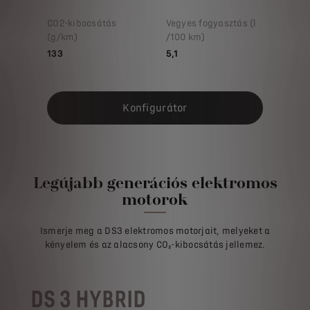
CO2-kibocsátás
Vegyes fogyasztás (l
(g/km)
/100 km)
133
5,1
Konfigurátor
Legújabb generációs elektromos
motorok
Ismerje meg a DS3 elektromos motorjait, melyeket a
kényelem és az alacsony CO₂-kibocsátás jellemez.
DS 3 HYBRID