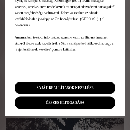
olyan, az Európai Gazdasági Közösségen (EGT) kívüli országban
kezelnek, amelyek nem rendelkeznek az európai adatvédelmi hatóságoktól
kapott megfelelőségi határozattal. Ebben az esetben az adatok
továbbításának a jogalapja az Ön hozzájárulása. (GDPR 49. (1) a)
bekezdése)
Elektromosan állítható, fűthető ülések masszázs
Színe
funkcióval
 így
A DS 
Amennyiben további információt szeretne kapni az általunk használt
A fűthető vezetőülés elektromos vezérlése pont
komfo
sütikről illetve ezek kezeléséről, a
Süti szabályzatból
tájékozódhat vagy a
beállítást tesz lehetővé, a masszázsfunkció pedig növeli
és a
utazá
’Saját beállítások kezelése’ gombra kattinthat.
az Ön komfortérzetét és remek utazási élményt nyújt.
Opera változaton érhető el.
SZEMÉLYRE SZABOTT
SAJÁT BEÁLLÍTÁSOK KEZELÉSE
SZOLGÁLTATÁSOK
ÖSSZES ELFOGADÁSA