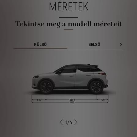
MÉRETEK
Tekintse meg a modell méreteit
KÜLSŐ
BELSŐ
C
1
/
4
ELŐZŐ
KÖVETKEZŐ