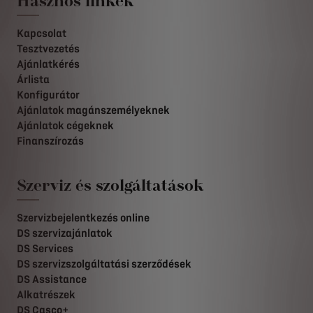
Hasznos linkek
Kapcsolat
Tesztvezetés
Ajánlatkérés
Árlista
Konfigurátor
Ajánlatok magánszemélyeknek
Ajánlatok cégeknek
Finanszírozás
Szerviz és szolgáltatások
Szervizbejelentkezés online
DS szervizajánlatok
DS Services
DS szervizszolgáltatási szerződések
DS Assistance
Alkatrészek
DS Casco+